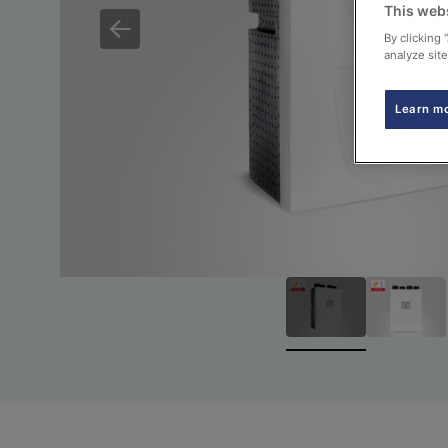
This web
By clicking 
analyze site
Learn m