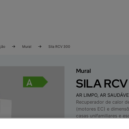
ação
Mural
Sila RCV 300
Mural
SILA RCV
AR LIMPO, AR SAUDÁVE
Recuperador de calor de
(motores EC) e dimensõ
casas unifamiliares e es
por um avançado sistem