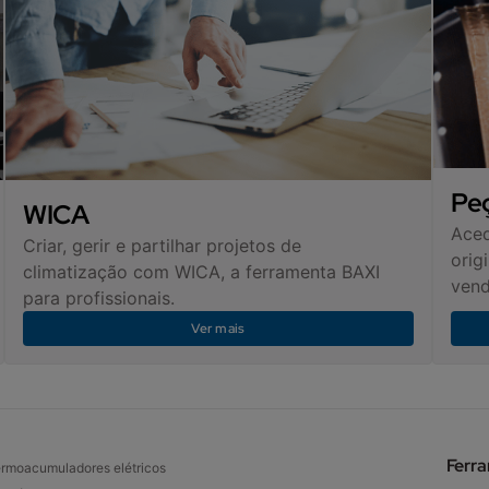
Pe
WICA
Aced
Criar, gerir e partilhar projetos de
orig
climatização com WICA, a ferramenta BAXI
vend
para profissionais.
Ver mais
Ferr
rmoacumuladores elétricos