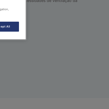
amento às necessidades de ventilação da
gation,
ept All