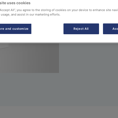
funcionamento do equip
site uses cookies
instalação.
“Accept All”, you agree to the storing of cookies on your device to enhance site navi
 usage, and assist in our marketing efforts.
Manuais
ore and customize
Reject All
Acc