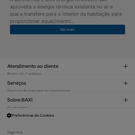
aproveita a energia térmica existente no ar e
que a transfere para o interior da habitação para
proporcionar aquecimento...
Ver mais
Atendimento ao cliente
Promoção Caldeiras
Promoção Aerotermia
Serviços
Guia para escolher a caldeira
Serviços de manutenção programada
Aerotermia: Calcule a sua poupança e consiga um orçamento
Revisões
Sobre BAXI
Registo da garantia
Quem somos
Arranque
Notícias
Preferências de Cookies
Localize o seu Serviço Oficial
Sustentabilidade
Rede Serviço Oficial BAXI
Aviso legal
Siga-nos