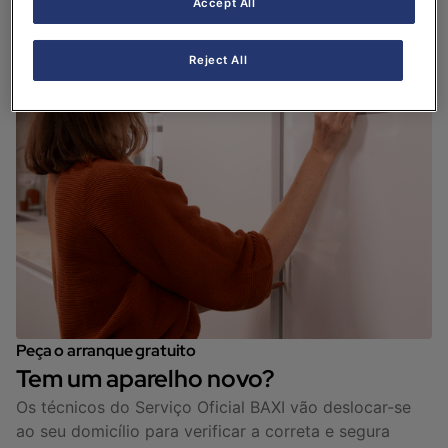
Accept All
Reject All
Peça o arranque gratuito
Tem um aparelho novo?
Os técnicos do Serviço Oficial BAXI vão deslocar-se
ao seu domicílio para verificar a correta e segura