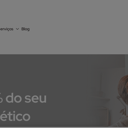
erviços
Blog
 do seu
ético