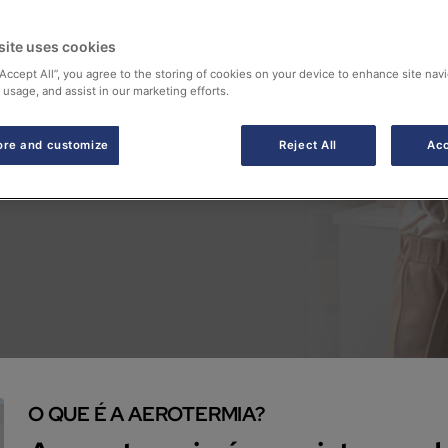
de calor
site uses cookies
AXI.
“Accept All”, you agree to the storing of cookies on your device to enhance site navi
 usage, and assist in our marketing efforts.
com o sistema mais
ore and customize
Reject All
Acc
o!
O QUE É A AEROTERMIA?