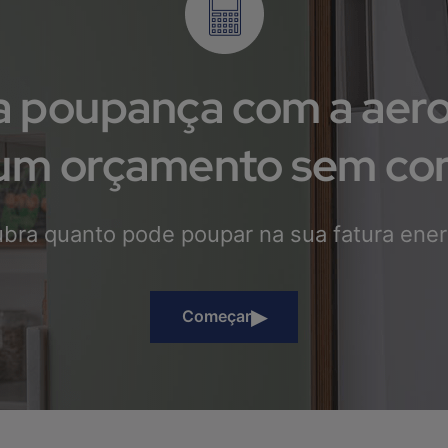
ua poupança com a aer
 um orçamento sem c
bra quanto pode poupar na sua fatura ener
▸
Começar