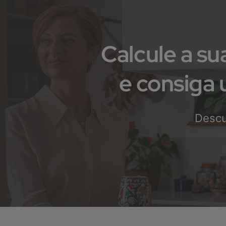
Calcule a s
e consiga
Descu