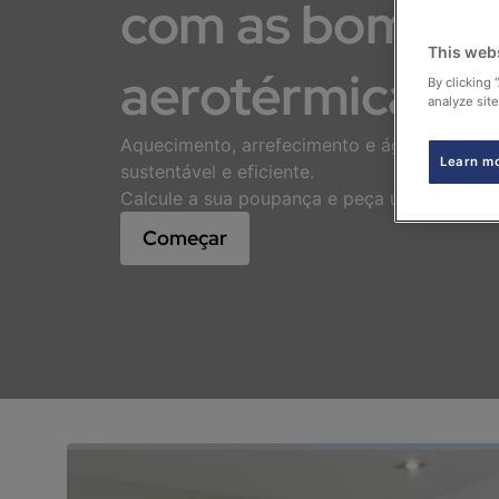
com as bombas 
This web
aerotérmicas B
By clicking 
analyze site
Aquecimento, arrefecimento e água quente 
Learn m
sustentável e eficiente.
Calcule a sua poupança e peça um orçament
Começar