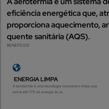
A aerotermia é um sistema d
eficiência energética que, at
proporciona aquecimento, a
quente sanitária (AQS).
BENEFÍCIOS
ENERGIA LIMPA
A aerotermia é uma tecnologia renovável e limpa que
extrai até 77% de energia do ar.