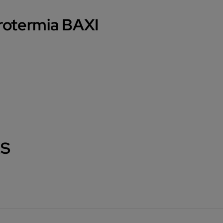
rotermia BAXI
ES
ergia renovável contida no ar exterior da habitação. Atra