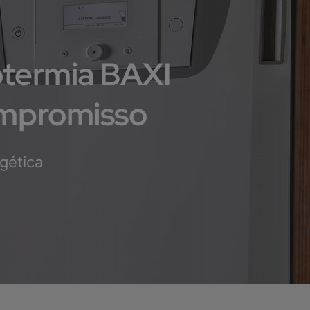
otermia BAXI
ompromisso
gética