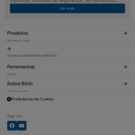
sujidade, válvulas de segurança, termómetros...
Ver mais
Produtos
Bombas calor
Caldeiras domésticas
Ar condicionado
Termoacumuladores elétricos
Energia solar
Termóstatos e regulação
Ferramentas
Acumuladores
Ventilação
WICA
Caldeiras de média e grande potência
Pavimento radiante e ventiloconvetores
Formação
Sobre BAXI
Radiadores
Materiais Publicitarios
Complementos e componentes de instalações
Quem somos
Catálogo 2026
Peças
Noticias
Preferências de Cookies
Códigos de erro
Sustentabilidade
Encontre um distribuidor
Aviso legal
Siga-nos
Politica de privacidade
Lei de Dados da UE
Aviso sobre cookies