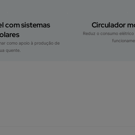
l com sistemas
Circulador m
olares
Reduz o consumo elétrico 
funcioname
lhar como apoio à produção de
ua quente.