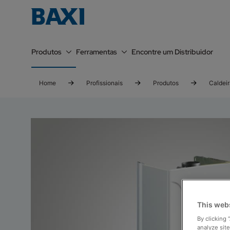
Produtos
Ferramentas
Encontre um Distribuidor
Home
Profissionais
Produtos
Caldei
This web
By clicking 
analyze site