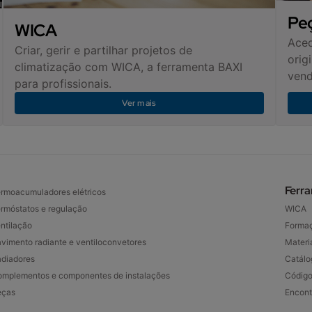
Pe
WICA
Aced
Criar, gerir e partilhar projetos de
orig
climatização com WICA, a ferramenta BAXI
vend
para profissionais.
Ver mais
Ferr
rmoacumuladores elétricos
rmóstatos e regulação
WICA
ntilação
Forma
vimento radiante e ventiloconvetores
Materia
diadores
Catálo
mplementos e componentes de instalações
Código
eças
Encont