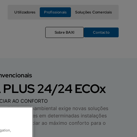
Utilizadores
Profissionais
Soluções Comerciais
Sobre BAXI
Contacto
nvencionais
 PLUS 24/24 ECOx
NCIAR AO CONFORTO
l realidade meioambiental exige novas soluções
s contaminantes em determinadas instalações
em ter de renunciar ao máximo conforto para o
gation,