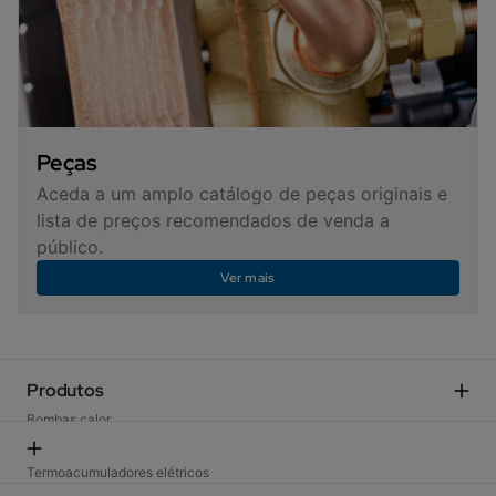
Peças
Aceda a um amplo catálogo de peças originais e
lista de preços recomendados de venda a
público.
Ver mais
Produtos
Bombas calor
Caldeiras domésticas
Ar condicionado
Termoacumuladores elétricos