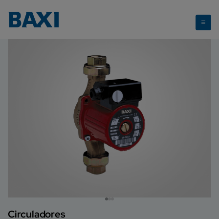
SB e SB-4X
Circuladores