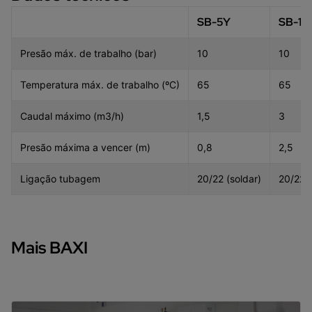
SB-5Y
SB-10
Presão máx. de trabalho (bar)
10
10
Temperatura máx. de trabalho (ºC)
65
65
Caudal máximo (m3/h)
1,5
3
Presão máxima a vencer (m)
0,8
2,5
Ligação tubagem
20/22 (soldar)
20/22 (
Mais BAXI