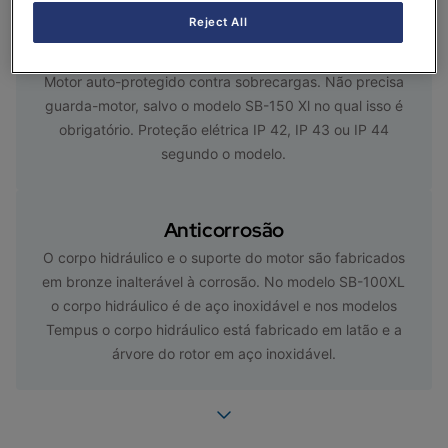
Reject All
Maior segurança
Motor auto-protegido contra sobrecargas. Não precisa
guarda-motor, salvo o modelo SB-150 Xl no qual isso é
obrigatório. Proteção elétrica IP 42, IP 43 ou IP 44
segundo o modelo.
Anticorrosão
O corpo hidráulico e o suporte do motor são fabricados
em bronze inalterável à corrosão. No modelo SB-100XL
o corpo hidráulico é de aço inoxidável e nos modelos
Tempus o corpo hidráulico está fabricado em latão e a
árvore do rotor em aço inoxidável.