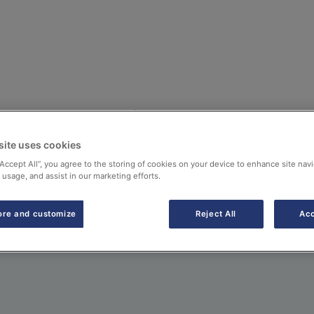
tatos e Regulação
Termóstatos ON/OFF
site uses cookies
“Accept All”, you agree to the storing of cookies on your device to enhance site navi
 usage, and assist in our marketing efforts.
ore and customize
Reject All
Acc
s com qualquer caldeira ou bomba de calor do mercado par