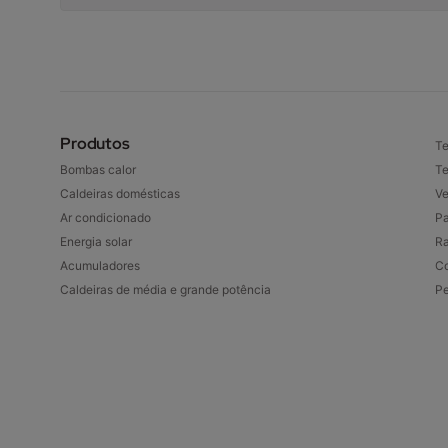
Produtos
Te
Bombas calor
Te
Caldeiras domésticas
Ve
Ar condicionado
Pa
Energia solar
Ra
Acumuladores
Co
Caldeiras de média e grande potência
P