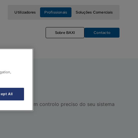
Utilizadores
Profissionais
Soluções Comerciais
Sobre BAXI
Contacto
gation,
ept All
a conseguir um controlo preciso do seu sistema