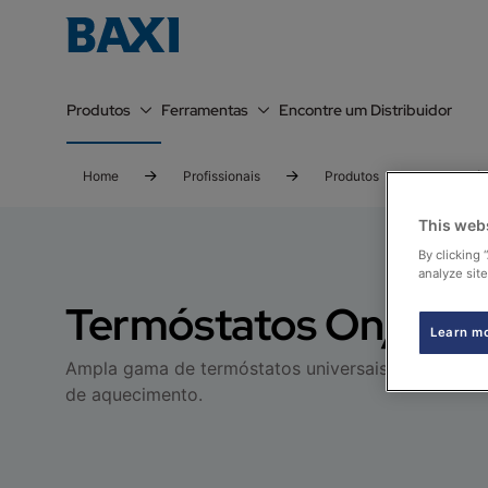
Produtos
Ferramentas
Encontre um Distribuidor
Home
Profissionais
Produtos
Termós
This web
By clicking 
analyze site
Termóstatos On/Off
Learn m
Ampla gama de termóstatos universais compatívei
de aquecimento.