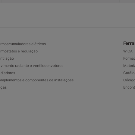
Ferr
rmoacumuladores elétricos
rmóstatos e regulação
WICA
ntilação
Forma
vimento radiante e ventiloconvetores
Materia
diadores
Catálo
mplementos e componentes de instalações
Código
eças
Encont