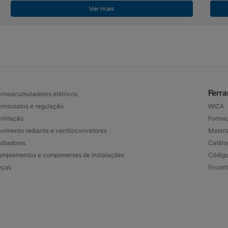
Ver mais
Ferr
rmoacumuladores elétricos
rmóstatos e regulação
WICA
ntilação
Forma
vimento radiante e ventiloconvetores
Materia
diadores
Catálo
mplementos e componentes de instalações
Código
eças
Encont