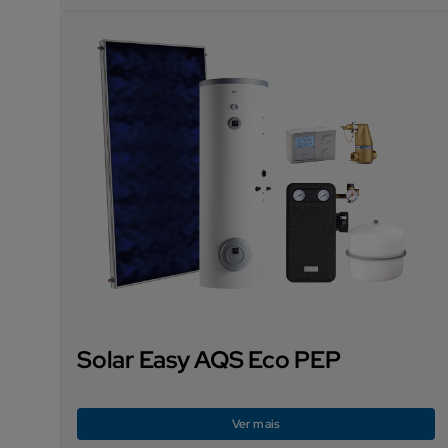
Solar Easy AQS Eco PEP
Ver mais