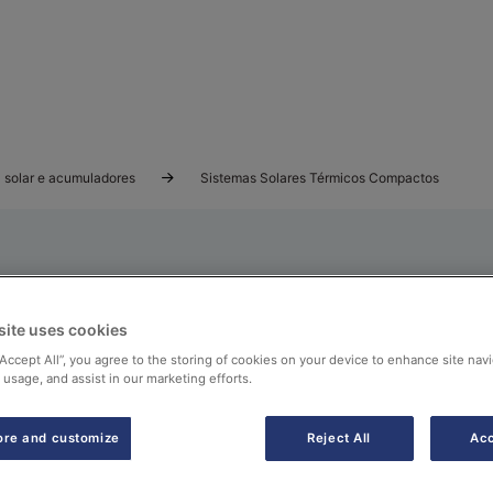
 solar e acumuladores
Sistemas Solares Térmicos Compactos
rmicos compactos
site uses cookies
“Accept All”, you agree to the storing of cookies on your device to enhance site navi
os para uma instalação de energia solar térmica: coletor
 usage, and assist in our marketing efforts.
ore and customize
Reject All
Acc