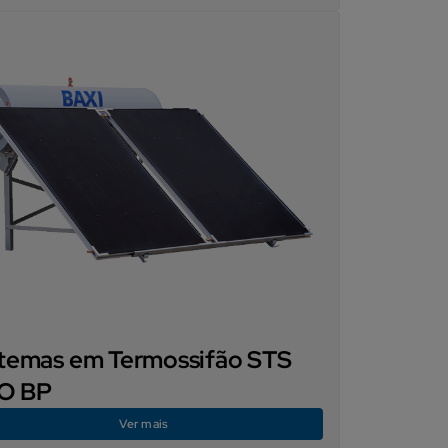
stemas em Termossifão STS
O BP
Ver mais