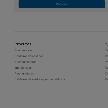
Ver mais
Produtos
Te
Bombas calor
Te
Caldeiras domésticas
Ve
Ar condicionado
Pa
Energia solar
Ra
Acumuladores
Co
Caldeiras de média e grande potência
P