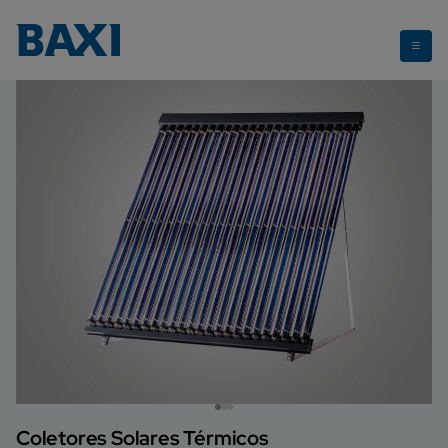
AR16 e AR24
Coletores Solares Térmicos