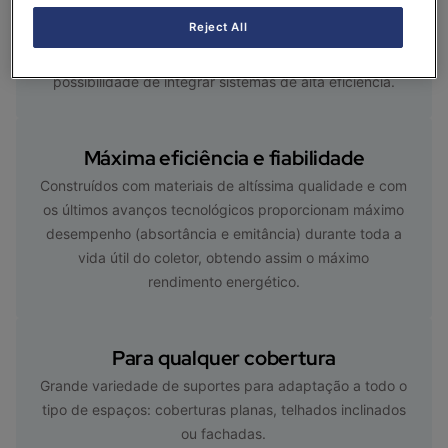
Aproveite a energia solar para produzir água quente
Reject All
sanitária, aquecer a piscina ou complementar o
aquecimento da sua casa. Sem emissões de CO2 e com
possibilidade de integrar sistemas de alta eficiência.
Máxima eficiência e fiabilidade
Construídos com materiais de altíssima qualidade e com
os últimos avanços tecnológicos proporcionam máximo
desempenho (absortância e emitância) durante toda a
vida útil do coletor, obtendo assim o máximo
rendimento energético.
Para qualquer cobertura
Grande variedade de suportes para adaptação a todo o
tipo de espaços: coberturas planas, telhados inclinados
ou fachadas.