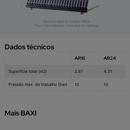
Dados técnicos
AR16
AR24
Superfície total (m2)
2.87
4.31
Pressão máx. de trabalho (bar)
10
10
Mais BAXI