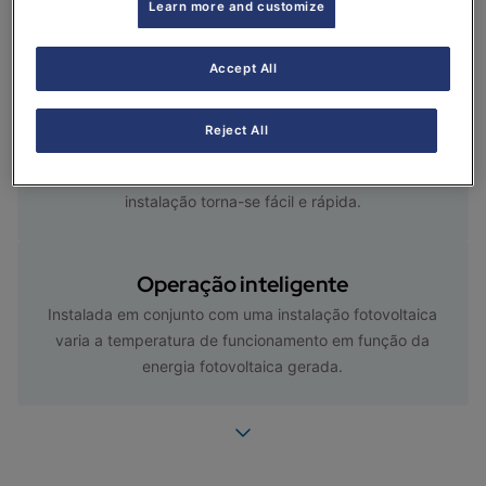
Learn more and customize
adicional como acessório, permite gerir 2 circuitos de
aquecimento: 2 temperaturas tanto de calor como de
frio.
Accept All
Reject All
Facilidade de montagem
Graças ao seu escantilhão de pré-instalação, a
instalação torna-se fácil e rápida.
Operação inteligente
Instalada em conjunto com uma instalação fotovoltaica
varia a temperatura de funcionamento em função da
energia fotovoltaica gerada.