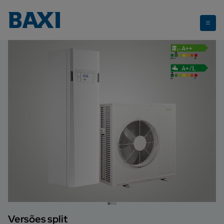
Platinum BC Smart iR32
Versões split