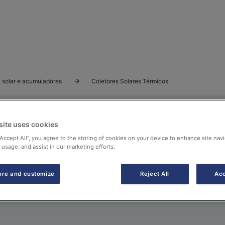
 solar e acumuladores
Coletores Solares Térmicos
site uses cookies
“Accept All”, you agree to the storing of cookies on your device to enhance site navi
cos
 usage, and assist in our marketing efforts.
anos e de tubos de vácuo para a produção de água quente s
ore and customize
Reject All
Acc