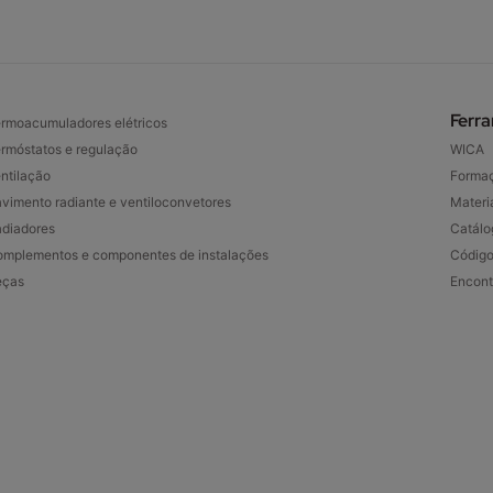
Ferr
rmoacumuladores elétricos
rmóstatos e regulação
WICA
ntilação
Forma
vimento radiante e ventiloconvetores
Materia
diadores
Catálo
mplementos e componentes de instalações
Código
eças
Encont