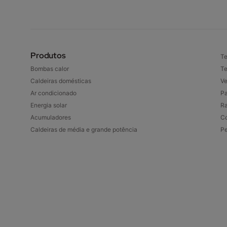
Produtos
Te
Bombas calor
Te
Caldeiras domésticas
Ve
Ar condicionado
Pa
Energia solar
Ra
Acumuladores
Co
Caldeiras de média e grande potência
P