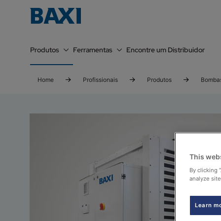
Produtos
Ferramentas
Encontre um Distribuidor
Home
Profissionais
Produtos
Bombas
This web
By clicking 
analyze site
Learn m