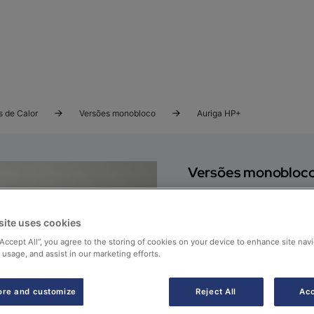
 de Calor
Versões monobloco
Auriga HP+
Versões monobloc
AURIGA 
site uses cookies
A Auriga HP+ é uma bom
“Accept All”, you agree to the storing of cookies on your device to enhance site navi
temperatura, concebida 
 usage, and assist in our marketing efforts.
ventiladores axiais e 
fiável e eficiente. É c
ore and customize
Reject All
Acc
condições extremas, até