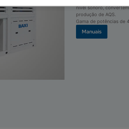
O seu desenho robusto, 
nível sonoro, converte
produção de AQS.
Gama de potências de 4
Manuais