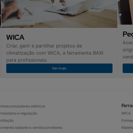
Pe
WICA
Aced
Criar, gerir e partilhar projetos de
orig
climatização com WICA, a ferramenta BAXI
vend
para profissionais.
Ver mais
Ferr
rmoacumuladores elétricos
rmóstatos e regulação
WICA
ntilação
Forma
vimento radiante e ventiloconvetores
Materia