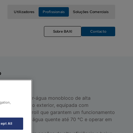
Utilizadores
Profissionais
Soluções Comerciais
Sobre BAXI
Contacto
o
HP+
ba de calor ar-água monobloco de alta
gation,
para instalação exterior, equipada com
compressores Scroll que garantem um funcionamento
apaz de produzir água quente até 70 °C e operar em
ept All
 -20 °C.