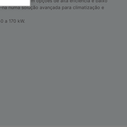
juntamente com opções de alta eficiência e baixo
m-na numa solução avançada para climatização e
0 a 170 kW.